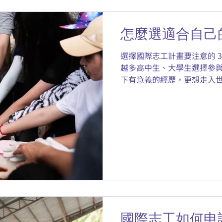
道哪裡可以體驗一趟收穫滿滿
｜航班行李限重規定 前往菲
怎麼選適合自己
為： 隨身行李：7 公斤 託運
這組數字！因為國際志工服
選擇國際志工計畫要注意的 
套，加上藥品和個人用品，
越多高中生、大學生選擇參與
大家可以提前整理，把不會
下有意義的經歷，更想走入
行李在出發時就超重啦！ 二
面對網路上琳瑯滿目的志工
包清單 衣物與鞋子 ☑️ 薄外套
也曾想過：「到底怎樣的國
國際志工如何申