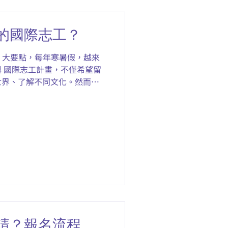
的旅程！ 一、出發前先確認
律賓的航班，行李限重通常
的國際志工？
行李：23 公斤 大家要留意好
務需要穿厚底布鞋、戴工作手
3 大要點，每年寒暑假，越來
很快就會接近上限！這邊建議
 國際志工計畫，不僅希望留
用到的東西留在家，別讓你的
世界、了解不同文化。然而，
、國際志工個人用品｜完整打
機構與海外志工行程，你是否
（
際志工活動才適合我？」
請？報名流程、