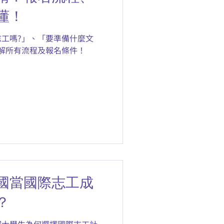
懂！
工嗎?」、「要準備什麼文
解所有流程及報名條件！
國當國際志工成
？