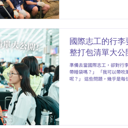
國際志工的行李
整打包清單大公
準備去當國際志工，卻對行李
帶睡袋嗎？」 「我可以帶吹
呢？」 這些問題，幾乎是每
人都有的疑問！ 別擔心！這次我
際志工梯隊的完整行李清單
發前絕對不能忽略的重要提
卡關！ 一、出發前先確認｜
工個人用品｜完整打包清單 1. 衣物與鞋子 2. 藥品與衛生用
品 3. 志工服務必備工具 4. 重要文件與費用 三、出發前一定
要知道的｜注意事項 四、行李