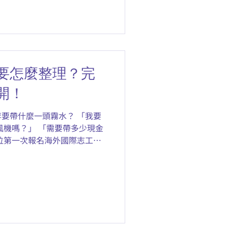
要怎麼整理？完
開！
要帶什麼一頭霧水？ 「我要
風機嗎？」 「需要帶多少現金
位第一次報名海外國際志工的
們整理了 Vesta 菲律賓國
，從個人用品到藥品，還有出
醒，讓你在準備與打包上不再
航班行李限重規定 二、國際志
都打包好了，最後呢？ 想知