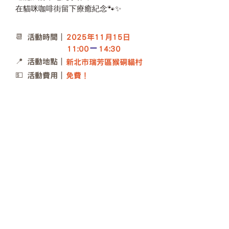
在貓咪咖啡街留下療癒紀念🐾✨
​📆 活動時間｜
2025年11月15日
_
11:00
14:30
​📍 活動地點｜
新北市瑞芳區猴硐貓村
​💵 活動費用｜
免費！