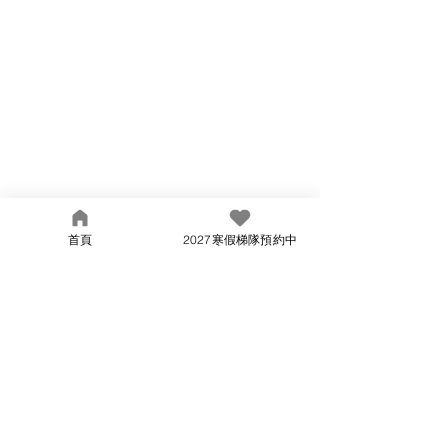
首頁
2027寒假梯隊預約中