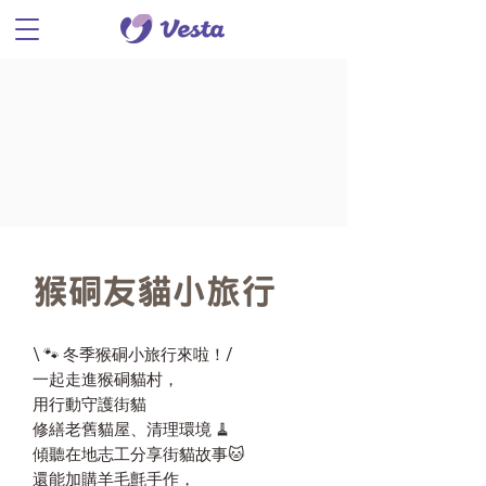
猴硐友貓小旅行
\ 🐾 冬季猴硐小旅行來啦！/
一起走進猴硐貓村，
用行動守護街貓
修繕老舊貓屋、清理環境 🧹
傾聽在地志工分享街貓故事🐱
還能加購羊毛氈手作，