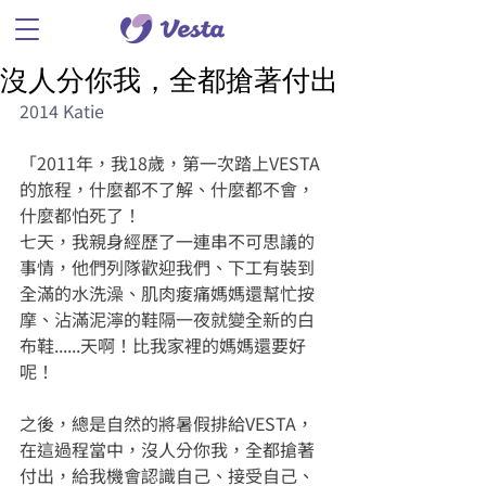
沒人分你我，全都搶著付出
2014 Katie
「2011年，我18歲，第一次踏上VESTA
的旅程，什麼都不了解、什麼都不會，
什麼都怕死了！
七天，我親身經歷了一連串不可思議的
事情，他們列隊歡迎我們、下工有裝到
全滿的水洗澡、肌肉痠痛媽媽還幫忙按
摩、沾滿泥濘的鞋隔一夜就變全新的白
布鞋......天啊！比我家裡的媽媽還要好
呢！
之後，總是自然的將暑假排給VESTA，
在這過程當中，沒人分你我，全都搶著
付出，給我機會認識自己、接受自己、