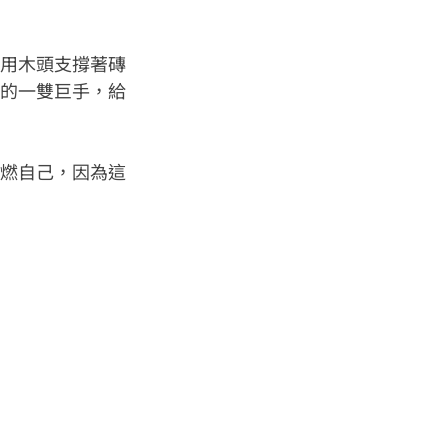
用木頭支撐著磚
的一雙巨手，給
燃自己，因為這