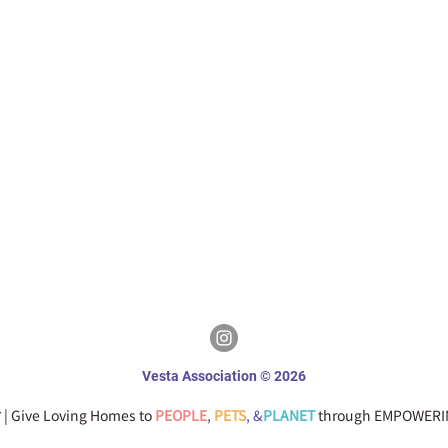
Vesta Association © 2026
會
| Give Loving Homes to
PEOPLE
,
PETS
, &
PLANET
through EMPOWERI