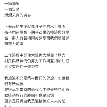
一顆糖果
一個舉動
燦爛天真的笑容
下著雨的午後就像孩子們的水上樂園
孩子們在屋簷下期待芒果的掉落與分享
當一群人有著相同的夢想而我們朝著夢
想努力前進
工作過程中即使太陽再大耗盡了體力
村民與夥伴們仍努力工作與互相加油打
氣沒有任何一聲怨言
我想這不只是築村民們的夢想，也讓我
們有所成長
我很享受當時的過程心中也覺得特別感
動這趟旅行的終點不僅是回憶
更多是認識自我及迎接美好未來的起
點。