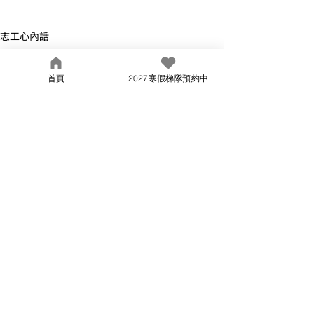
志工心內話
最新文章
查看全部
首頁
2027寒假梯隊預約中